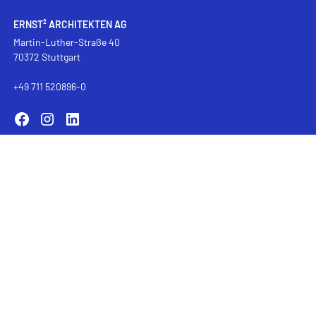
ERNST² ARCHITEKTEN AG
Martin-Luther-Straße 40
70372 Stuttgart
+49 711 520896-0
Karriere
Stellenangebote
Interviews
Wie bauen gemeinsam gelingen kann
Projekte bei ERNST²